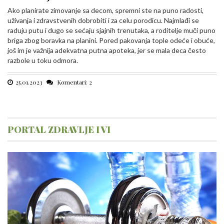
Ako planirate zimovanje sa decom, spremni ste na puno radosti,
uživanja i zdravstvenih dobrobiti i za celu porodicu. Najmlađi se
raduju putu i dugo se sećaju sjajnih trenutaka, a roditelje muči puno
briga zbog boravka na planini. Pored pakovanja tople odeće i obuće,
još im je važnija adekvatna putna apoteka, jer se mala deca često
razbole u toku odmora.
25.01.2023
Komentari: 2
PORTAL ZDRAVLJE I VI