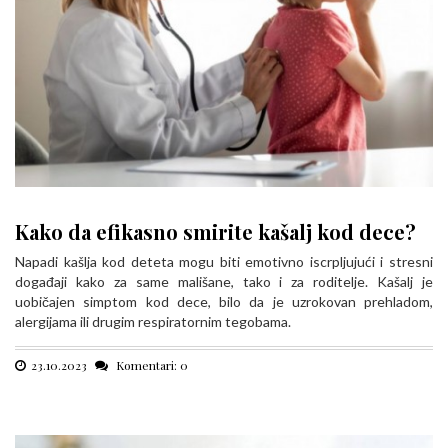
Kako da efikasno smirite kašalj kod dece?
Napadi kašlja kod deteta mogu biti emotivno iscrpljujući i stresni
događaji kako za same mališane, tako i za roditelje. Kašalj je
uobičajen simptom kod dece, bilo da je uzrokovan prehladom,
alergijama ili drugim respiratornim tegobama.
23.10.2023
Komentari: 0