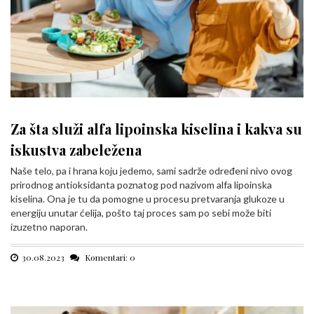
Za šta služi alfa lipoinska kiselina i kakva su
iskustva zabeležena
Naše telo, pa i hrana koju jedemo, sami sadrže određeni nivo ovog
prirodnog antioksidanta poznatog pod nazivom alfa lipoinska
kiselina. Ona je tu da pomogne u procesu pretvaranja glukoze u
energiju unutar ćelija, pošto taj proces sam po sebi može biti
izuzetno naporan.
30.08.2023
Komentari: 0