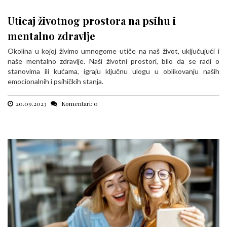
Uticaj životnog prostora na psihu i
mentalno zdravlje
Okolina u kojoj živimo umnogome utiče na naš život, uključujući i
naše mentalno zdravlje. Naši životni prostori, bilo da se radi o
stanovima ili kućama, igraju ključnu ulogu u oblikovanju naših
emocionalnih i psihičkih stanja.
20.09.2023
Komentari: 0