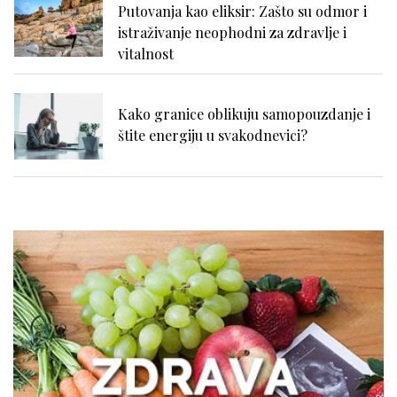
Putovanja kao eliksir: Zašto su odmor i
istraživanje neophodni za zdravlje i
vitalnost
Kako granice oblikuju samopouzdanje i
štite energiju u svakodnevici?
Nadutost, težina u stomaku i loše
varenje: kako prepoznati uzrok?
Išijas bez panike: prvi koraci ka
oporavku