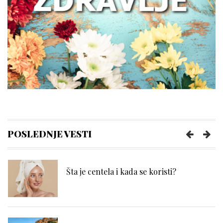
zdravlje creva
Kako prepoznati trenutak kada vam je
potreban prečišćivač vazduha?
Poboljšajte funkcionisanje creva uz
nekoliko pametnih navika
POSLEDNJE VESTI
Šta je centela i kada se koristi?