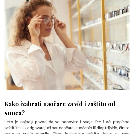
Kako izabrati naočare za vid i zaštitu od
sunca?
Leto je najbolji povod da se ponovite i svoje lice i oči propisno
zaštitite. Uz odgovarajući par naočara, sunčanih ili dioptrijskih, činite
puno za svoje zdravlje. Osim kvalitetne zaštite, želite da vam