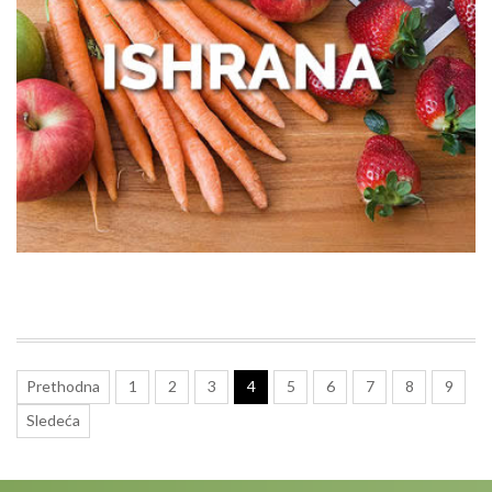
Zašto žene treba da obrate pažnju na
zdravlje creva
Kako prepoznati trenutak kada vam je
potreban prečišćivač vazduha?
Poboljšajte funkcionisanje creva uz
nekoliko pametnih navika
Prethodna
1
2
3
4
5
6
7
8
9
Šta je centela i kada se koristi?
Sledeća