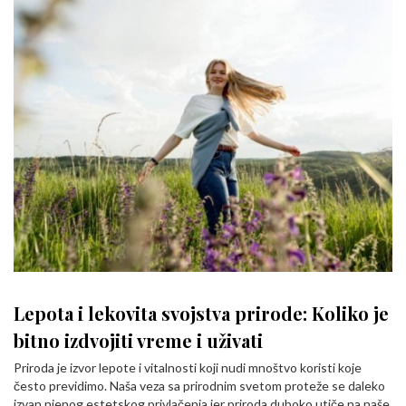
Lepota i lekovita svojstva prirode: Koliko je
bitno izdvojiti vreme i uživati
Priroda je izvor lepote i vitalnosti koji nudi mnoštvo koristi koje
često previdimo. Naša veza sa prirodnim svetom proteže se daleko
izvan njenog estetskog privlačenja jer priroda duboko utiče na naše