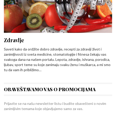
Zdravlje
Saveti kako da ordžite dobro zdravlje, recepti za zdraviji život i
zanimljivosti iz sveta medicine, stomatologije i fitnesa čekaju vas
svakoga dana na našem portalu. Lepota, zdravlje, ishrana, porodica,
ljubav, sport teme su koje zanimaju svaku ženu i muškarca, a mi smo
tu da vam ih približimo…
OBAVEŠTAVAMO VAS O PROMOCIJAMA
Prijavite se na našu newsletter listu i budite obavešteni o novim
zanimljivim temama koje objavljujemo samo za vas.