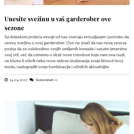
Unesite svežinu u vaš garderober ove
sezone
Sa dolaskom proleća mnogi od nas osećaju entuzijazam i potrebu da
unesu svežinu u svoj garderober. Ovo ne znači da nas nova sezova
poziva da se oslobodimo svojih omiljenih komada i sasvim izmenimo
svoj stil, već da uzmemo u obzir nove trendove koje nam ona nudi,
ne bismo li otkrili neke nove vidove izražavanja svoje ličnosti kroz
modu, nadogradili svoje kombinacije i učinili ih aktuelnijim.
24.04.2023
Komentari: 0