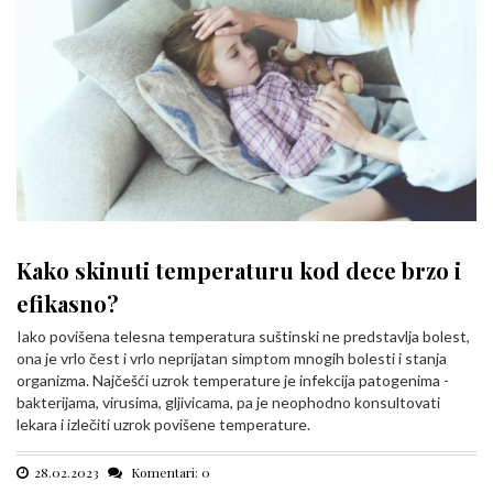
Kako skinuti temperaturu kod dece brzo i
efikasno?
Iako povišena telesna temperatura suštinski ne predstavlja bolest,
ona je vrlo čest i vrlo neprijatan simptom mnogih bolesti i stanja
organizma. Najčešći uzrok temperature je infekcija patogenima -
bakterijama, virusima, gljivicama, pa je neophodno konsultovati
lekara i izlečiti uzrok povišene temperature.
28.02.2023
Komentari: 0