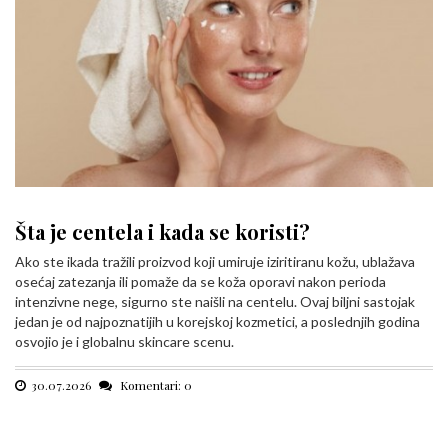
Šta je centela i kada se koristi?
Ako ste ikada tražili proizvod koji umiruje iziritiranu kožu, ublažava
osećaj zatezanja ili pomaže da se koža oporavi nakon perioda
intenzivne nege, sigurno ste naišli na centelu. Ovaj biljni sastojak
jedan je od najpoznatijih u korejskoj kozmetici, a poslednjih godina
osvojio je i globalnu skincare scenu.
30.07.2026
Komentari: 0