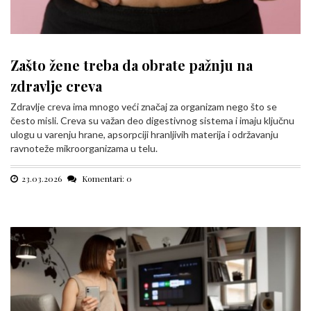
Zašto žene treba da obrate pažnju na
zdravlje creva
Zdravlje creva ima mnogo veći značaj za organizam nego što se
često misli. Creva su važan deo digestivnog sistema i imaju ključnu
ulogu u varenju hrane, apsorpciji hranljivih materija i održavanju
ravnoteže mikroorganizama u telu.
23.03.2026
Komentari: 0