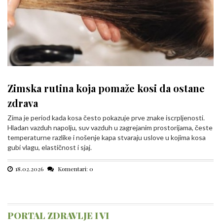
Zimska rutina koja pomaže kosi da ostane
zdrava
Zima je period kada kosa često pokazuje prve znake iscrpljenosti.
Hladan vazduh napolju, suv vazduh u zagrejanim prostorijama, česte
temperaturne razlike i nošenje kapa stvaraju uslove u kojima kosa
gubi vlagu, elastičnost i sjaj.
18.02.2026
Komentari: 0
PORTAL ZDRAVLJE I VI