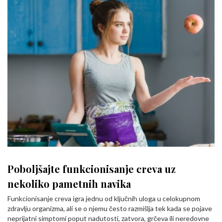
Poboljšajte funkcionisanje creva uz
nekoliko pametnih navika
Funkcionisanje creva igra jednu od ključnih uloga u celokupnom
zdravlju organizma, ali se o njemu često razmišlja tek kada se pojave
neprijatni simptomi poput nadutosti, zatvora, grčeva ili neredovne