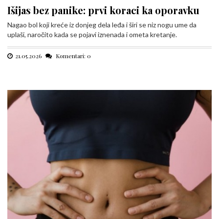
Išijas bez panike: prvi koraci ka oporavku
Nagao bol koji kreće iz donjeg dela leđa i širi se niz nogu ume da
uplaši, naročito kada se pojavi iznenada i ometa kretanje.
21.05.2026
Komentari: 0