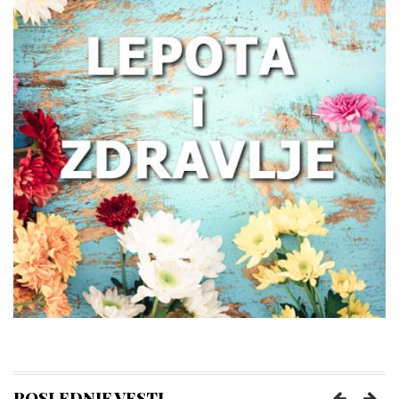
Zašto žene treba da obrate pažnju na
zdravlje creva
Kako prepoznati trenutak kada vam je
potreban prečišćivač vazduha?
Poboljšajte funkcionisanje creva uz
nekoliko pametnih navika
POSLEDNJE VESTI