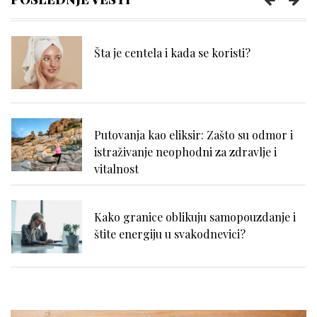
Šta je centela i kada se koristi?
Putovanja kao eliksir: Zašto su odmor i
istraživanje neophodni za zdravlje i
vitalnost
Kako granice oblikuju samopouzdanje i
štite energiju u svakodnevici?
Nadutost, težina u stomaku i loše
varenje: kako prepoznati uzrok?