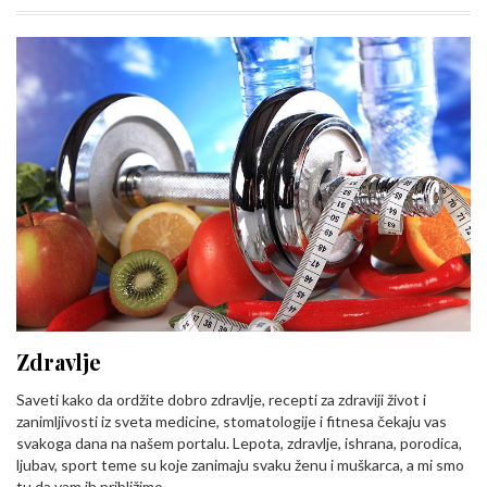
Zdravlje
Saveti kako da ordžite dobro zdravlje, recepti za zdraviji život i
zanimljivosti iz sveta medicine, stomatologije i fitnesa čekaju vas
svakoga dana na našem portalu. Lepota, zdravlje, ishrana, porodica,
ljubav, sport teme su koje zanimaju svaku ženu i muškarca, a mi smo
tu da vam ih približimo…