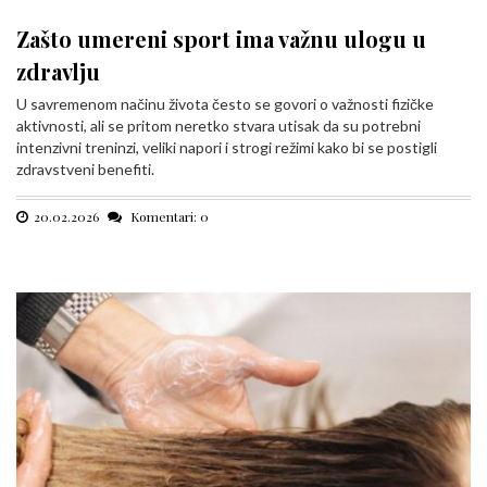
Zašto umereni sport ima važnu ulogu u
zdravlju
U savremenom načinu života često se govori o važnosti fizičke
aktivnosti, ali se pritom neretko stvara utisak da su potrebni
intenzivni treninzi, veliki napori i strogi režimi kako bi se postigli
zdravstveni benefiti.
20.02.2026
Komentari: 0