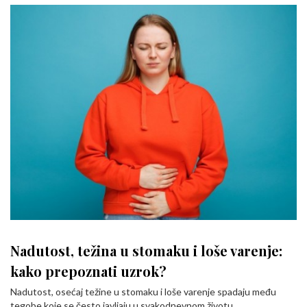
Nadutost, težina u stomaku i loše varenje:
kako prepoznati uzrok?
Nadutost, osećaj težine u stomaku i loše varenje spadaju među
tegobe koje se često javljaju u svakodnevnom životu.