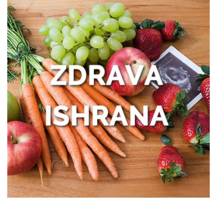
Išijas bez panike: prvi koraci ka
oporavku
Zašto žene treba da obrate pažnju na
zdravlje creva
Kako prepoznati trenutak kada vam je
potreban prečišćivač vazduha?
Poboljšajte funkcionisanje creva uz