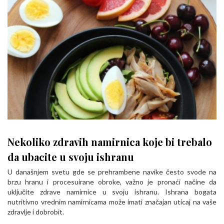
Nekoliko zdravih namirnica koje bi trebalo
da ubacite u svoju ishranu
U današnjem svetu gde se prehrambene navike često svode na
brzu hranu i procesuirane obroke, važno je pronaći načine da
uključite zdrave namirnice u svoju ishranu. Ishrana bogata
nutritivno vrednim namirnicama može imati značajan uticaj na vaše
zdravlje i dobrobit.