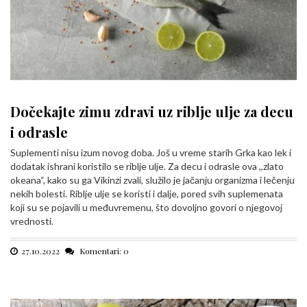
Dočekajte zimu zdravi uz riblje ulje za decu
i odrasle
Suplementi nisu izum novog doba. Još u vreme starih Grka kao lek i
dodatak ishrani koristilo se riblje ulje. Za decu i odrasle ova ,,zlato
okeana“, kako su ga Vikinzi zvali, služilo je jačanju organizma i lečenju
nekih bolesti. Riblje ulje se koristi i dalje, pored svih suplemenata
koji su se pojavili u međuvremenu, što dovoljno govori o njegovoj
vrednosti.
27.10.2022
Komentari: 0