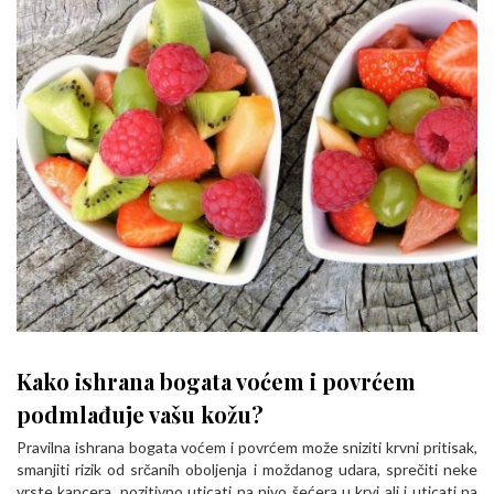
Kako ishrana bogata voćem i povrćem
podmlađuje vašu kožu?
Pravilna ishrana bogata voćem i povrćem može sniziti krvni pritisak,
smanjiti rizik od srčanih oboljenja i moždanog udara, sprečiti neke
vrste kancera, pozitivno uticati na nivo šećera u krvi ali i uticati na