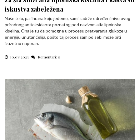
iskustva zabeležena
Naše telo, pa i hrana koju jedemo, sami sadrže određeni nivo ovog
prirodnog antioksidanta poznatog pod nazivom alfa lipoinska
kiselina. Ona je tu da pomogne u procesu pretvaranja glukoze u
energiju unutar ćelija, pošto taj proces sam po sebi može biti
izuzetno naporan.
30.08.2023
Komentari: 0