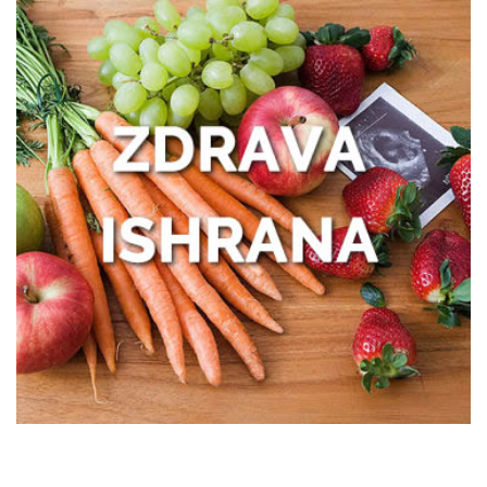
Išijas bez panike: prvi koraci ka
oporavku
Zašto žene treba da obrate pažnju na
zdravlje creva
Kako prepoznati trenutak kada vam je
potreban prečišćivač vazduha?
Poboljšajte funkcionisanje creva uz
nekoliko pametnih navika