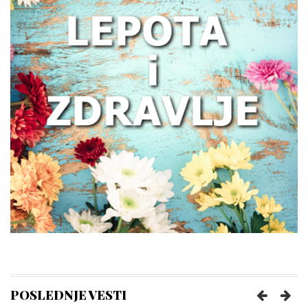
Zašto žene treba da obrate pažnju na
zdravlje creva
Kako prepoznati trenutak kada vam je
potreban prečišćivač vazduha?
Poboljšajte funkcionisanje creva uz
nekoliko pametnih navika
POSLEDNJE VESTI