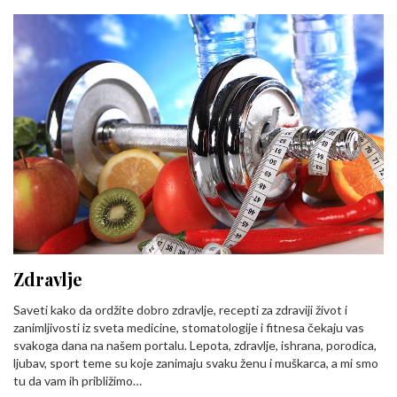
Zdravlje
Saveti kako da ordžite dobro zdravlje, recepti za zdraviji život i
zanimljivosti iz sveta medicine, stomatologije i fitnesa čekaju vas
svakoga dana na našem portalu. Lepota, zdravlje, ishrana, porodica,
ljubav, sport teme su koje zanimaju svaku ženu i muškarca, a mi smo
tu da vam ih približimo…