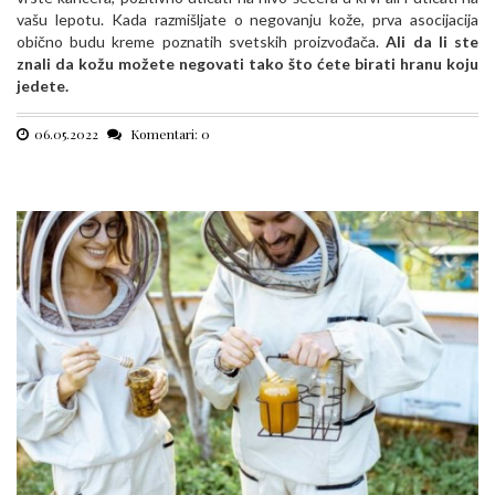
vašu lepotu. Kada razmišljate o negovanju kože, prva asocijacija
obično budu kreme poznatih svetskih proizvođača.
Ali da li ste
znali da kožu možete negovati tako što ćete birati hranu koju
jedete.
06.05.2022
Komentari: 0