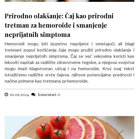
Prirodno olakšanje: Čaj kao prirodni
tretman za hemoroide i smanjenje
neprijatnih simptoma
Hemoroidi mogu biti izuzetno neprijatni i ometajući, ali blagi
tretmani poput korišćenja čaja mogu pružiti prirodno olakšanje i
smanjenje neprijatnih simptoma. Čaj se već vekovima koristi kao
lekoviti napitak za različite zdravstvene tegobe, a njegova svojstva
mogu imati blagotvoran uticaj i na hemoroide. Kroz ovaj tekst
istražićemo različite vrste čajeva, njihove potencijalne prednosti i
načine primene kao tretmana za hemoroide.
20.09.2024
Komentari: 0