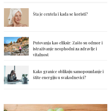
Šta je centela i kada se koristi?
Putovanja kao eliksir: Zašto su odmor i
istraživanje neophodni za zdravlje i
vitalnost
Kako granice oblikuju samopouzdanje i
štite energiju u svakodnevici?
Nadutost, težina u stomaku i loše
varenje: kako prepoznati uzrok?