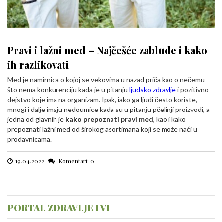
Pravi i lažni med – Najčešće zablude i kako
ih razlikovati
Med je namirnica o kojoj se vekovima u nazad priča kao o nečemu
što nema konkurenciju kada je u pitanju
ljudsko zdravlje
i pozitivno
dejstvo koje ima na organizam. Ipak, iako ga ljudi često koriste,
mnogi i dalje imaju nedoumice kada su u pitanju pčelinji proizvodi, a
jedna od glavnih je
kako prepoznati pravi med
, kao i kako
prepoznati lažni med od širokog asortimana koji se može naći u
prodavnicama.
19.04.2022
Komentari: 0
PORTAL ZDRAVLJE I VI