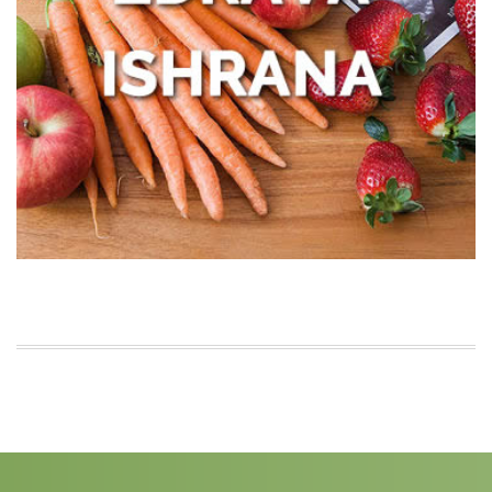
Zašto žene treba da obrate pažnju na
zdravlje creva
Kako prepoznati trenutak kada vam je
potreban prečišćivač vazduha?
Poboljšajte funkcionisanje creva uz
nekoliko pametnih navika
Šta je centela i kada se koristi?