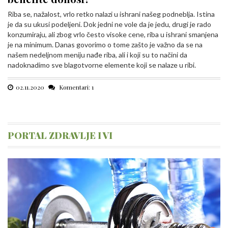
Riba se, nažalost, vrlo retko nalazi u ishrani našeg podneblja. Istina
je da su ukusi podeljeni. Dok jedni ne vole da je jedu, drugi je rado
konzumiraju, ali zbog vrlo često visoke cene, riba u ishrani smanjena
je na minimum. Danas govorimo o tome zašto je važno da se na
našem nedeljnom meniju nađe riba, ali i koji su to načini da
nadoknadimo sve blagotvorne elemente koji se nalaze u ribi.
02.11.2020
Komentari: 1
PORTAL ZDRAVLJE I VI