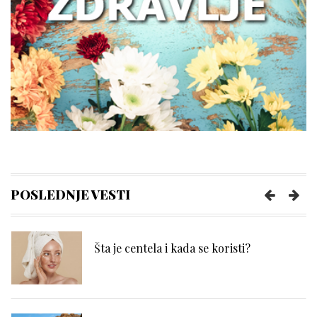
Zašto žene treba da obrate pažnju na
zdravlje creva
Kako prepoznati trenutak kada vam je
potreban prečišćivač vazduha?
Poboljšajte funkcionisanje creva uz
nekoliko pametnih navika
POSLEDNJE VESTI
Šta je centela i kada se koristi?