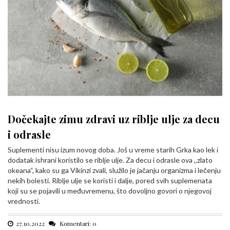
Dočekajte zimu zdravi uz riblje ulje za decu
i odrasle
Suplementi nisu izum novog doba. Još u vreme starih Grka kao lek i
dodatak ishrani koristilo se riblje ulje. Za decu i odrasle ova ,,zlato
okeana“, kako su ga Vikinzi zvali, služilo je jačanju organizma i lečenju
nekih bolesti. Riblje ulje se koristi i dalje, pored svih suplemenata
koji su se pojavili u međuvremenu, što dovoljno govori o njegovoj
vrednosti.
27.10.2022
Komentari: 0