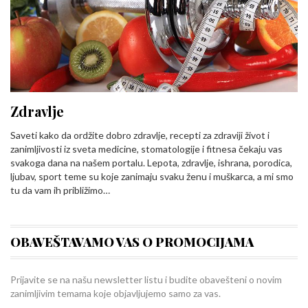
Zdravlje
Saveti kako da ordžite dobro zdravlje, recepti za zdraviji život i
zanimljivosti iz sveta medicine, stomatologije i fitnesa čekaju vas
svakoga dana na našem portalu. Lepota, zdravlje, ishrana, porodica,
ljubav, sport teme su koje zanimaju svaku ženu i muškarca, a mi smo
tu da vam ih približimo…
OBAVEŠTAVAMO VAS O PROMOCIJAMA
Prijavite se na našu newsletter listu i budite obavešteni o novim
zanimljivim temama koje objavljujemo samo za vas.