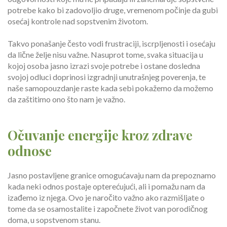
potrebe kako bi zadovoljio druge, vremenom počinje da gubi
osećaj kontrole nad sopstvenim životom.
Takvo ponašanje često vodi frustraciji, iscrpljenosti i osećaju
da lične želje nisu važne. Nasuprot tome, svaka situacija u
kojoj osoba jasno izrazi svoje potrebe i ostane dosledna
svojoj odluci doprinosi izgradnji unutrašnjeg poverenja, te
naše samopouzdanje raste kada sebi pokažemo da možemo
da zaštitimo ono što nam je važno.
Očuvanje energije kroz zdrave
odnose
Jasno postavljene granice omogućavaju nam da prepoznamo
kada neki odnos postaje opterećujući, ali i pomažu nam da
izađemo iz njega. Ovo je naročito važno ako razmišljate o
tome da se osamostalite i započnete život van porodičnog
doma, u sopstvenom stanu.