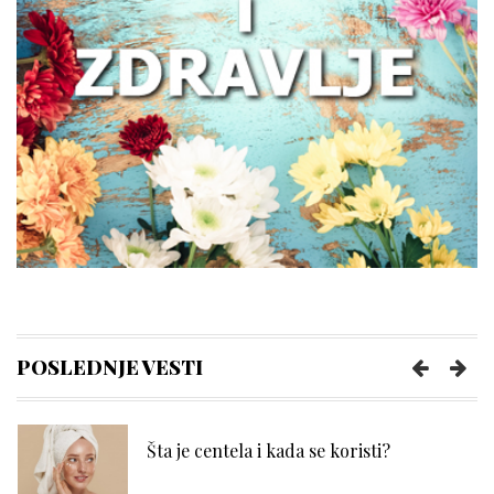
Zašto žene treba da obrate pažnju na
zdravlje creva
Kako prepoznati trenutak kada vam je
potreban prečišćivač vazduha?
Poboljšajte funkcionisanje creva uz
nekoliko pametnih navika
POSLEDNJE VESTI
Šta je centela i kada se koristi?