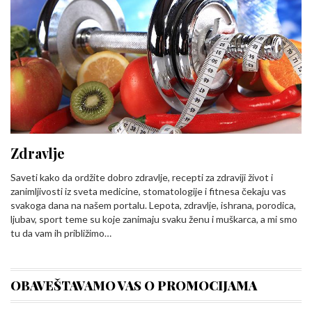
Zdravlje
Saveti kako da ordžite dobro zdravlje, recepti za zdraviji život i
zanimljivosti iz sveta medicine, stomatologije i fitnesa čekaju vas
svakoga dana na našem portalu. Lepota, zdravlje, ishrana, porodica,
ljubav, sport teme su koje zanimaju svaku ženu i muškarca, a mi smo
tu da vam ih približimo…
OBAVEŠTAVAMO VAS O PROMOCIJAMA