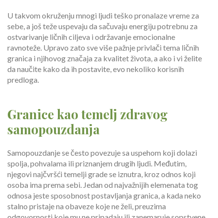
U takvom okruženju mnogi ljudi teško pronalaze vreme za
sebe, a još teže uspevaju da sačuvaju energiju potrebnu za
ostvarivanje ličnih ciljeva i održavanje emocionalne
ravnoteže. Upravo zato sve više pažnje privlači tema ličnih
granica i njihovog značaja za kvalitet života, a ako i vi želite
da naučite kako da ih postavite, evo nekoliko korisnih
predloga.
Granice kao temelj zdravog
samopouzdanja
Samopouzdanje se često povezuje sa uspehom koji dolazi
spolja, pohvalama ili priznanjem drugih ljudi. Međutim,
njegovi najčvršći temelji grade se iznutra, kroz odnos koji
osoba ima prema sebi. Jedan od najvažnijih elemenata tog
odnosa jeste sposobnost postavljanja granica, a kada neko
stalno pristaje na obaveze koje ne želi, preuzima
odgovornosti koje mu ne pripadaju ili zanemaruje sopstvene