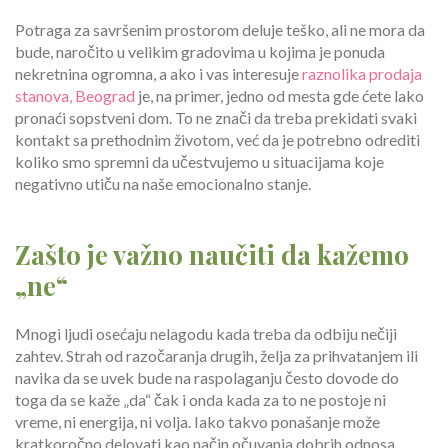
Potraga za savršenim prostorom deluje teško, ali ne mora da
bude, naročito u velikim gradovima u kojima je ponuda
nekretnina ogromna, a ako i vas interesuje
raznolika prodaja
stanova, Beograd
je, na primer, jedno od mesta gde ćete lako
pronaći sopstveni dom. To ne znači da treba prekidati svaki
kontakt sa prethodnim životom, već da je potrebno odrediti
koliko smo spremni da učestvujemo u situacijama koje
negativno utiču na naše emocionalno stanje.
Zašto je važno naučiti da kažemo
„ne“
Mnogi ljudi osećaju nelagodu kada treba da odbiju nečiji
zahtev. Strah od razočaranja drugih, želja za prihvatanjem ili
navika da se uvek bude na raspolaganju često dovode do
toga da se kaže „da“ čak i onda kada za to ne postoje ni
vreme, ni energija, ni volja. Iako takvo ponašanje može
kratkoročno delovati kao način očuvanja dobrih odnosa,