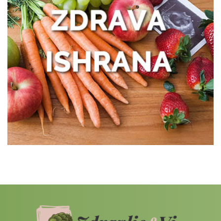
oporavku
Zašto žene treba da obrate pažnju na
zdravlje creva
Kako prepoznati trenutak kada vam je
potreban prečišćivač vazduha?
Poboljšajte funkcionisanje creva uz
nekoliko pametnih navika
Šta je centela i kada se koristi?