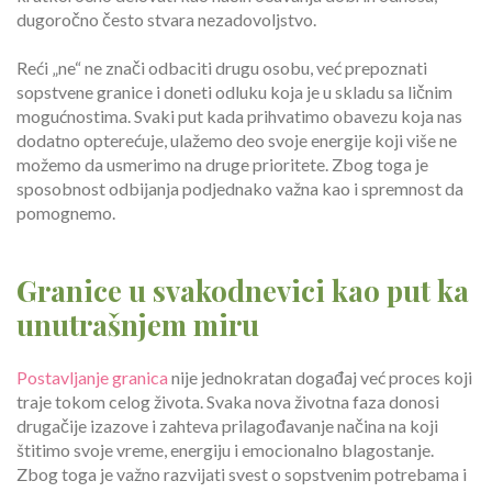
dugoročno često stvara nezadovoljstvo.
Reći „ne“ ne znači odbaciti drugu osobu, već prepoznati
sopstvene granice i doneti odluku koja je u skladu sa ličnim
mogućnostima. Svaki put kada prihvatimo obavezu koja nas
dodatno opterećuje, ulažemo deo svoje energije koji više ne
možemo da usmerimo na druge prioritete. Zbog toga je
sposobnost odbijanja podjednako važna kao i spremnost da
pomognemo.
Granice u svakodnevici kao put ka
unutrašnjem miru
Postavljanje granica
nije jednokratan događaj već proces koji
traje tokom celog života. Svaka nova životna faza donosi
drugačije izazove i zahteva prilagođavanje načina na koji
štitimo svoje vreme, energiju i emocionalno blagostanje.
Zbog toga je važno razvijati svest o sopstvenim potrebama i