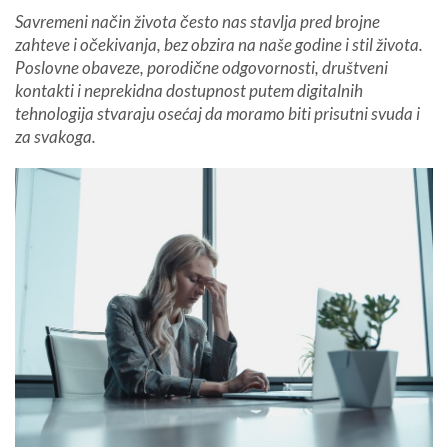
Savremeni način života često nas stavlja pred brojne
zahteve i očekivanja, bez obzira na naše godine i stil života.
Poslovne obaveze, porodične odgovornosti, društveni
kontakti i neprekidna dostupnost putem digitalnih
tehnologija stvaraju osećaj da moramo biti prisutni svuda i
za svakoga.