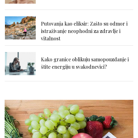
Putovanja kao eliksir: Zašto su odmor i
istraživanje neophodni za zdravlje i
vitalnost
Kako granice oblikuju samopouzdanje i
štite energiju u svakodnevici?
Nadutost, težina u stomaku i loše
varenje: kako prepoznati uzrok?
Išijas bez panike: prvi koraci ka