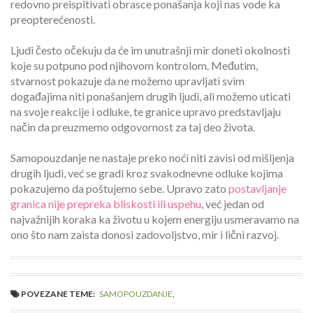
redovno preispitivati obrasce ponašanja koji nas vode ka
preopterećenosti.
Ljudi često očekuju da će im unutrašnji mir doneti okolnosti
koje su potpuno pod njihovom kontrolom. Međutim,
stvarnost pokazuje da ne možemo upravljati svim
događajima niti ponašanjem drugih ljudi, ali možemo uticati
na svoje reakcije i odluke, te granice upravo predstavljaju
način da preuzmemo odgovornost za taj deo života.
Samopouzdanje ne nastaje preko noći niti zavisi od mišljenja
drugih ljudi, već se gradi kroz svakodnevne odluke kojima
pokazujemo da poštujemo sebe. Upravo zato
postavljanje
granica nije prepreka bliskosti ili uspehu
, već jedan od
najvažnijih koraka ka životu u kojem energiju usmeravamo na
ono što nam zaista donosi zadovoljstvo, mir i lični razvoj.
POVEZANE TEME:
SAMOPOUZDANJE
,