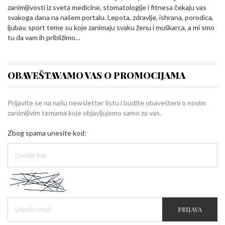
zanimljivosti iz sveta medicine, stomatologije i fitnesa čekaju vas
svakoga dana na našem portalu. Lepota, zdravlje, ishrana, porodica,
ljubav, sport teme su koje zanimaju svaku ženu i muškarca, a mi smo
tu da vam ih približimo…
OBAVEŠTAVAMO VAS O PROMOCIJAMA
Prijavite se na našu newsletter listu i budite obavešteni o novim
zanimljivim temama koje objavljujemo samo za vas.
Zbog spama unesite kod:
PRIJAVA