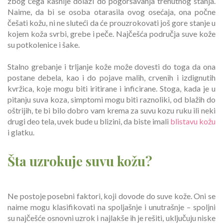
zbog čega kasnije dolazi do pogoršavanja trenutnog stanja.
Naime, da bi se osoba otarasila ovog osećaja, ona počne
češati kožu, ni ne sluteći da će prouzrokovati još gore stanje u
kojem koža svrbi, grebe i peče. Najčešća područja suve kože
su potkolenice i šake.
Stalno grebanje i trljanje kože može dovesti do toga da ona
postane debela, kao i do pojave malih, crvenih i izdignutih
kvržica, koje mogu biti iritirane i inficirane. Stoga, kada je u
pitanju suva koza, simptomi mogu biti raznoliki, od blažih do
oštrijih, te bi bilo dobro vam krema za suvu kozu ruku ili neki
drugi deo tela, uvek bude u blizini, da biste imali
blistavu kožu
i glatku.
Šta uzrokuje suvu kožu?
Ne postoje posebni faktori, koji dovode do suve kože. Oni se
naime mogu klasifikovati na spoljašnje i unutrašnje – spoljni
su najčešće osnovni uzrok i najlakše ih je rešiti, uključuju niske