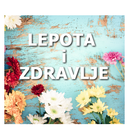
Zašto žene treba da obrate pažnju na
zdravlje creva
Kako prepoznati trenutak kada vam je
potreban prečišćivač vazduha?