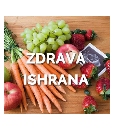
Nadutost, težina u stomaku i loše
varenje: kako prepoznati uzrok?
Išijas bez panike: prvi koraci ka
oporavku
Zašto žene treba da obrate pažnju na
zdravlje creva
Kako prepoznati trenutak kada vam je
potreban prečišćivač vazduha?