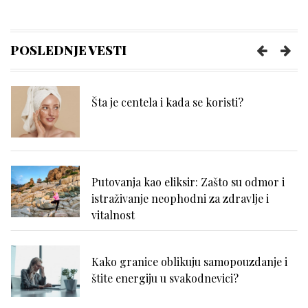
Poboljšajte funkcionisanje creva uz
nekoliko pametnih navika
POSLEDNJE VESTI
Šta je centela i kada se koristi?
Putovanja kao eliksir: Zašto su odmor i
istraživanje neophodni za zdravlje i
vitalnost
Kako granice oblikuju samopouzdanje i
štite energiju u svakodnevici?