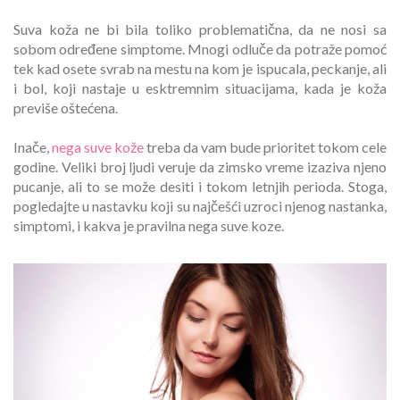
Suva koža ne bi bila toliko problematična, da ne nosi sa
sobom određene simptome. Mnogi odluče da potraže pomoć
tek kad osete svrab na mestu na kom je ispucala, peckanje, ali
i bol, koji nastaje u esktremnim situacijama, kada je koža
previše oštećena.
Inače,
nega suve kože
treba da vam bude prioritet tokom cele
godine. Veliki broj ljudi veruje da zimsko vreme izaziva njeno
pucanje, ali to se može desiti i tokom letnjih perioda. Stoga,
pogledajte u nastavku koji su najčešći uzroci njenog nastanka,
simptomi, i kakva je pravilna nega suve koze.