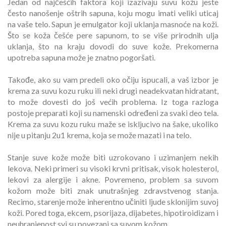
Jedan od najčešćih faktora koji izazivaju suvu kožu jeste
često nanošenje oštrih sapuna, koju mogu imati veliki uticaj
na vaše telo. Sapun je emulgator koji uklanja masnoće na koži.
Što se koža češće pere sapunom, to se više prirodnih ulja
uklanja, što na kraju dovodi do suve kože. Prekomerna
upotreba sapuna može je znatno pogoršati.
Takođe, ako su vam predeli oko očiju ispucali, a vaš izbor je
krema za suvu kozu ruku ili neki drugi neadekvatan hidratant,
to može dovesti do još većih problema. Iz toga razloga
postoje preparati koji su namenski određeni za svaki deo tela.
Krema za suvu kozu ruku maže se iskljucivo na šake, ukoliko
nije u pitanju 2u1 krema, koja se može mazati i na telo.
Stanje suve kože može biti uzrokovano i uzimanjem nekih
lekova. Neki primeri su visoki krvni pritisak, visok holesterol,
lekovi za alergije i akne. Povremeno, problem sa suvom
kožom može biti znak unutrašnjeg zdravstvenog stanja.
Recimo, starenje može inherentno učiniti ljude sklonijim suvoj
koži. Pored toga, ekcem, psorijaza, dijabetes, hipotiroidizam i
neuhranjenost svi su povezani sa suvom kožom.