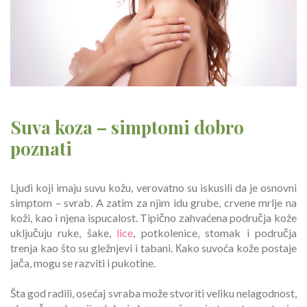
Suva koza – simptomi dobro
poznati
Ljudi koji imaju suvu kožu, verovatno su iskusili da je osnovni
simptom – svrab. A zatim za njim idu grube, crvene mrlje na
koži, kao i njena ispucalost. Tipično zahvaćena područja kože
uključuju ruke, šake,
lice
, potkolenice, stomak i područja
trenja kao što su gležnjevi i tabani. Кako suvoća kože postaje
jača, mogu se razviti i pukotine.
Šta god radili, osećaj svraba može stvoriti veliku nelagodnost,