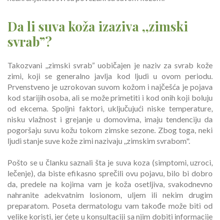
Da li suva koža izaziva ,,zimski
svrab”?
Takozvani ,,zimski svrab” uobičajen je naziv za svrab kože
zimi, koji se generalno javlja kod ljudi u ovom periodu.
Prvenstveno je uzrokovan suvom kožom i najčešća je pojava
kod starijih osoba, ali se može primetiti i kod onih koji boluju
od ekcema. Spoljni faktori, uključujući niske temperature,
nisku vlažnost i grejanje u domovima, imaju tendenciju da
pogoršaju suvu kožu tokom zimske sezone. Zbog toga, neki
ljudi stanje suve kože zimi nazivaju ,,zimskim svrabom".
Pošto se u članku saznali šta je suva koza (simptomi, uzroci,
lečenje), da biste efikasno sprečili ovu pojavu, bilo bi dobro
da, predele na kojima vam je koža osetljiva, svakodnevno
nahranite adekvatnim losionom, uljem ili nekim drugim
preparatom. Poseta dermatologu vam takođe može biti od
velike koristi, jer ćete u konsultaciji sa njim dobiti informacije