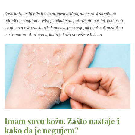
Suva koža ne bi bila toliko problematična, da ne nosi sa sobom
određene simptome. Mnogi odluče da potraže pomoć tek kad osete
svrab na mestu na kom je ispucala, peckanje, ali i bol, koji nastaje u
esktremnim situacijama, kada je koža previše oštećena
Imam suvu kožu. Zašto nastaje i
kako da je negujem?