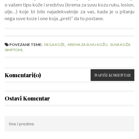
o vašem tipu kože i sredstvu (krema za suvu kozu ruku, losion,
ulje…) koje bi bilo najadekvatnije za vas, kada je u pitanju
nega suve koze i one koja ,,preti” da to postane.
POVEZANE TEME:
NEGA KOŽE
,
KREMA ZA SUVU KOŽU
,
SUVA KOŽA
SIMPTOMI
,
Komentari(0)
NAPIŠI KOMENTAR
Ostavi Komentar