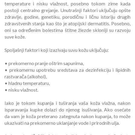
temperature i nisku vlažnost, posebno tokom zime kada
postoji centralno grejanje. Unutrašnji faktori uključuju opšte
zdravlje, godine, genetiku, porodičnu i ličnu istoriju drugih
zdravstvenih stanja kao što je atopijski dermatitis. Posebno,
oni sa određenim bolestima štitne žlezde skloniji su razvoju
suve kože.
Spoljašnji faktori koji izazivaju suvu kožu uključuju:
• prekomerno pranje oštrim sapunima,
• prekomernu upotrebu sredstava za dezinfekciju i lipidnih
rastvarača (alkohol),
• hladnu temperaturu,
• nisku vlažnost.
Iako je tokom kupanja i tuširanja vaša koža vlažna, nakon
isparavanja kupke dolazi do njenog isušivanja. Ako osećate
da vam je koža preterano zategnuta nakon kupanja, to može
ukazivati na prekomerno uklanjanje vode i prirodnih ulja.