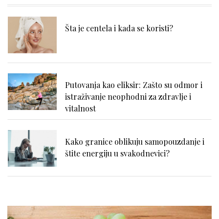
Šta je centela i kada se koristi?
Putovanja kao eliksir: Zašto su odmor i
istraživanje neophodni za zdravlje i
vitalnost
Kako granice oblikuju samopouzdanje i
štite energiju u svakodnevici?
Nadutost, težina u stomaku i loše
varenje: kako prepoznati uzrok?