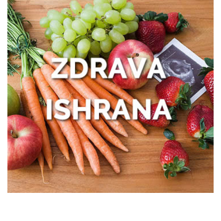
Išijas bez panike: prvi koraci ka
oporavku
Zašto žene treba da obrate pažnju na
zdravlje creva
Kako prepoznati trenutak kada vam je
potreban prečišćivač vazduha?
Poboljšajte funkcionisanje creva uz
nekoliko pametnih navika