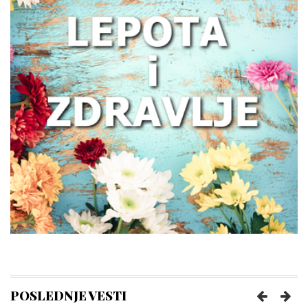
Zašto žene treba da obrate pažnju na
zdravlje creva
Kako prepoznati trenutak kada vam je
potreban prečišćivač vazduha?
Poboljšajte funkcionisanje creva uz
nekoliko pametnih navika
POSLEDNJE VESTI