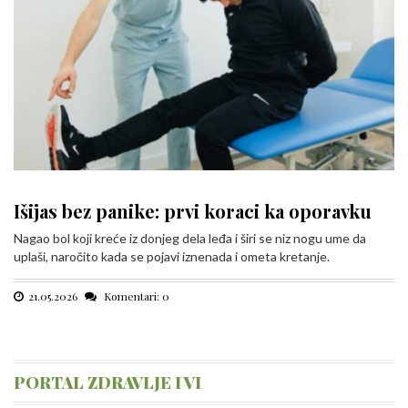
Išijas bez panike: prvi koraci ka oporavku
Nagao bol koji kreće iz donjeg dela leđa i širi se niz nogu ume da
uplaši, naročito kada se pojavi iznenada i ometa kretanje.
21.05.2026
Komentari: 0
PORTAL ZDRAVLJE I VI