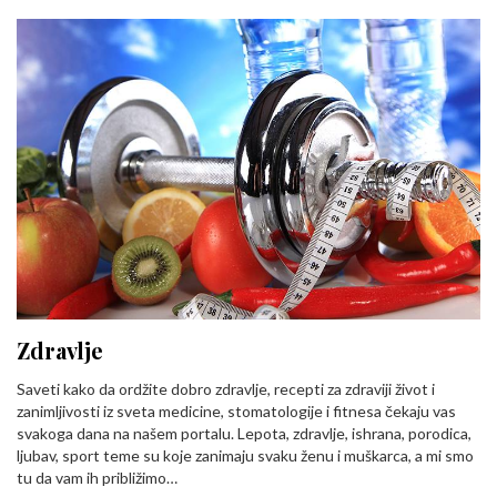
Zdravlje
Saveti kako da ordžite dobro zdravlje, recepti za zdraviji život i
zanimljivosti iz sveta medicine, stomatologije i fitnesa čekaju vas
svakoga dana na našem portalu. Lepota, zdravlje, ishrana, porodica,
ljubav, sport teme su koje zanimaju svaku ženu i muškarca, a mi smo
tu da vam ih približimo…