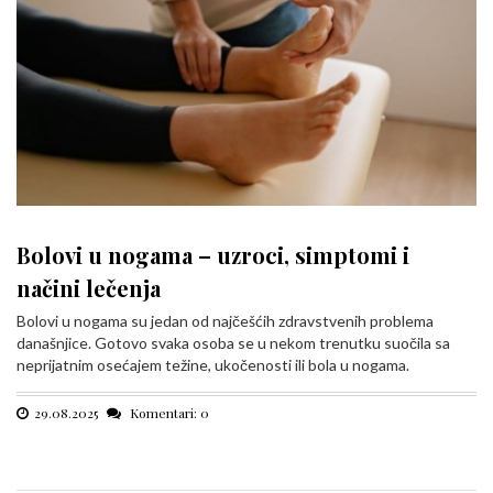
Bolovi u nogama – uzroci, simptomi i
načini lečenja
Bolovi u nogama su jedan od najčešćih zdravstvenih problema
današnjice. Gotovo svaka osoba se u nekom trenutku suočila sa
neprijatnim osećajem težine, ukočenosti ili bola u nogama.
29.08.2025
Komentari: 0