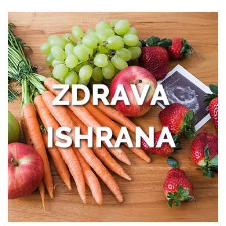
Nadutost, težina u stomaku i loše
varenje: kako prepoznati uzrok?
Išijas bez panike: prvi koraci ka
oporavku
Zašto žene treba da obrate pažnju na
zdravlje creva
Kako prepoznati trenutak kada vam je
potreban prečišćivač vazduha?