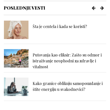
nekoliko pametnih navika
POSLEDNJE VESTI
Šta je centela i kada se koristi?
Putovanja kao eliksir: Zašto su odmor i
istraživanje neophodni za zdravlje i
vitalnost
Kako granice oblikuju samopouzdanje i
štite energiju u svakodnevici?