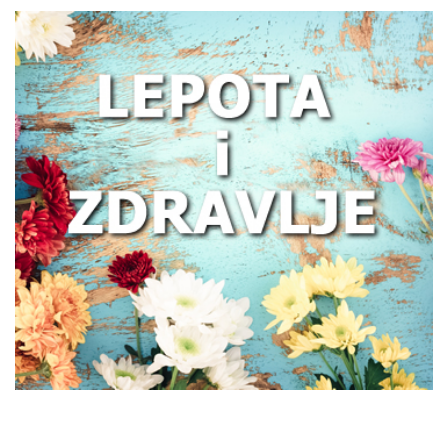
Zašto žene treba da obrate pažnju na
zdravlje creva
Kako prepoznati trenutak kada vam je
potreban prečišćivač vazduha?
Poboljšajte funkcionisanje creva uz