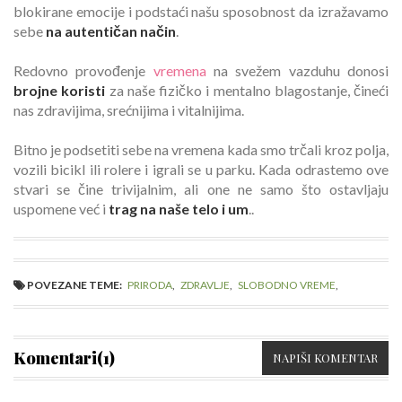
blokirane emocije i podstaći našu sposobnost da izražavamo
sebe
na autentičan način
.
Redovno provođenje
vremena
na svežem vazduhu donosi
brojne koristi
za naše fizičko i mentalno blagostanje, čineći
nas zdravijima, srećnijima i vitalnijima.
Bitno je podsetiti sebe na vremena kada smo trčali kroz polja,
vozili bicikl ili rolere i igrali se u parku. Kada odrastemo ove
stvari se čine trivijalnim, ali one ne samo što ostavljaju
uspomene već i
trag na naše telo i um
..
POVEZANE TEME:
PRIRODA
,
ZDRAVLJE
,
SLOBODNO VREME
,
Komentari(1)
NAPIŠI KOMENTAR