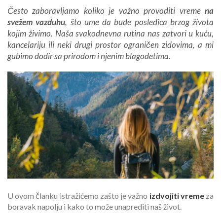
Često zaboravljamo koliko je važno provoditi vreme
na
svežem vazduhu
, što ume da bude posledica brzog života
kojim živimo. Naša svakodnevna rutina nas zatvori u kuću,
kancelariju ili neki drugi prostor ograničen zidovima, a mi
gubimo dodir sa prirodom i njenim blagodetima.
U ovom članku istražićemo zašto je važno
izdvojiti vreme
za
boravak napolju i kako to može unaprediti naš život.