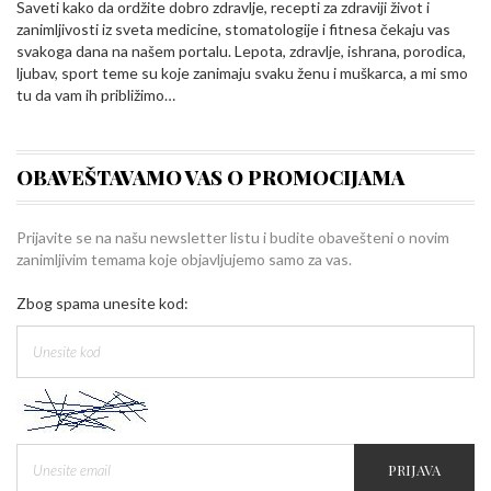
Saveti kako da ordžite dobro zdravlje, recepti za zdraviji život i
zanimljivosti iz sveta medicine, stomatologije i fitnesa čekaju vas
svakoga dana na našem portalu. Lepota, zdravlje, ishrana, porodica,
ljubav, sport teme su koje zanimaju svaku ženu i muškarca, a mi smo
tu da vam ih približimo…
OBAVEŠTAVAMO VAS O PROMOCIJAMA
Prijavite se na našu newsletter listu i budite obavešteni o novim
zanimljivim temama koje objavljujemo samo za vas.
Zbog spama unesite kod:
PRIJAVA