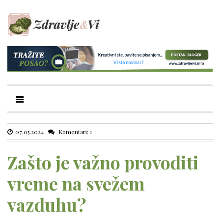
07.05.2024
Komentari: 1
Zašto je važno provoditi
vreme na svežem
vazduhu?