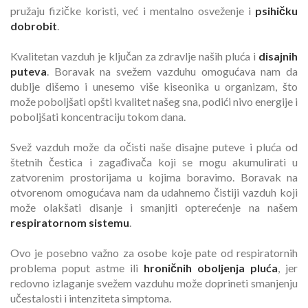
pružaju fizičke koristi, već i mentalno osveženje i
psihičku
dobrobit
.
Kvalitetan vazduh je ključan za zdravlje naših pluća i
disajnih
puteva
. Boravak na svežem vazduhu omogućava nam da
dublje dišemo i unesemo više kiseonika u organizam, što
može poboljšati opšti kvalitet našeg sna, podići nivo energije i
poboljšati koncentraciju tokom dana.
Svež vazduh može da očisti naše disajne puteve i pluća od
štetnih čestica i zagađivača koji se mogu akumulirati u
zatvorenim prostorijama u kojima boravimo. Boravak na
otvorenom omogućava nam da udahnemo čistiji vazduh koji
može olakšati disanje i smanjiti opterećenje na našem
respiratornom sistemu
.
Ovo je posebno važno za osobe koje pate od respiratornih
problema poput astme ili
hroničnih oboljenja pluća
, jer
redovno izlaganje svežem vazduhu može doprineti smanjenju
učestalosti i intenziteta simptoma.