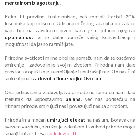
mentalnom blagostanju
.
Kako bi pravilno funkcionisao, naš mozak koristi 20%
kiseonika koji udišemo. Udisanjem čistog vazduha mozak će
vam biti na zavidnom nivou kada je u pitanju njegova
optimalnost
, a to dalje pomaže vašoj koncentraciji i
mogućnosti da jasno razmišljate.
Prirodna svetlost i mirna okolina pomažu nam da se osećamo
smirenije i zadovoljnije svojim životom. Prirodna nam daje
prostor za opuštanje, razmišljanje i unutrašnji mir, što nas čini
smirenijima i
zadovoljnijima svojim životom
.
Ova jednostavna zadovoljstva prirode ne samo da nam daju
trenutak da uspostavimo
balans
, već nas podsećaju na
ritmam prirode, smirujući nas i povezujući nas sa prirodom.
Priroda ima moćan
umirujući efekat
na naš um. Boravak na
svežem vazduhu, okruženje zelenilom i zvukovi prirode mogu
smanjiti nivo stresa i
anksioznosti
.