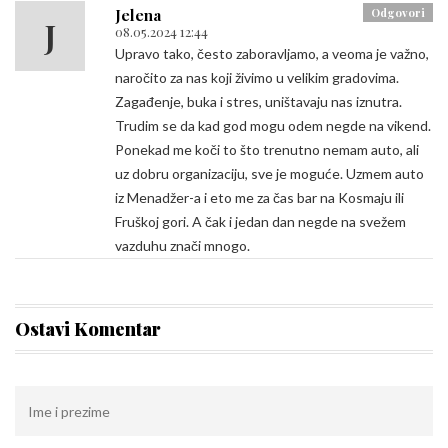
Jelena
Odgovori
J
08.05.2024 12:44
Upravo tako, često zaboravljamo, a veoma je važno,
naročito za nas koji živimo u velikim gradovima.
Zagađenje, buka i stres, uništavaju nas iznutra.
Trudim se da kad god mogu odem negde na vikend.
Ponekad me koči to što trenutno nemam auto, ali
uz dobru organizaciju, sve je moguće. Uzmem auto
iz Menadžer-a i eto me za čas bar na Kosmaju ili
Fruškoj gori. A čak i jedan dan negde na svežem
vazduhu znači mnogo.
Ostavi Komentar