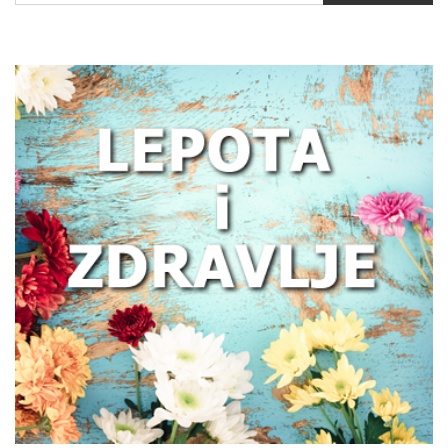
Zašto žene treba da obrate pažnju na
zdravlje creva
Kako prepoznati trenutak kada vam je
potreban prečišćivač vazduha?