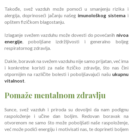
Takođe, svež vazduh može pomoći u smanjenju rizika i
alergija, doprinoseći jačanju našeg
imunološkog sistema
i
opštem fizičkom blagostanju.
Izlaganje svežem vazduhu može dovesti do povećanih
nivoa
energije
, poboljšane izdržljivosti i generalno boljeg
respiratornog zdravlja.
Dakle, boravak na svežem vazduhu nije samo prijatan, već ima
i konkretne koristi za naše fizičko zdravlje, što nas čini
otpornijim na različite bolesti i poboljšavajući našu
ukupnu
vitalnost
.
Pomaže mentalnom zdravlju
Sunce, svež vazduh i priroda su dovoljni da nam podignu
raspoloženje i učine dan boljim. Redovan boravak na
otvorenom ne samo što može poboljšati naše raspoloženje,
već može podići energiju i motivisati nas, te doprineti boljem