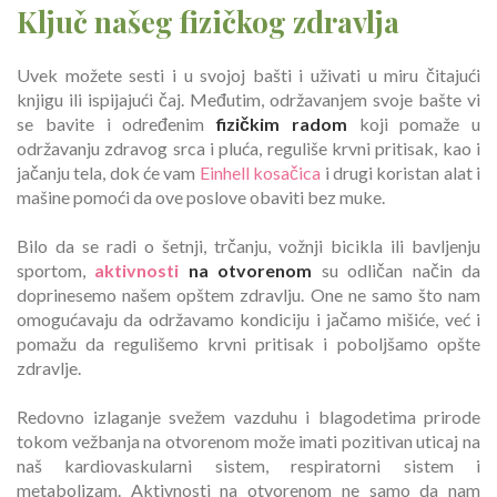
Ključ našeg fizičkog zdravlja
Uvek možete sesti i u svojoj bašti i uživati u miru čitajući
knjigu ili ispijajući čaj. Međutim, održavanjem svoje bašte vi
se bavite i određenim
fizičkim radom
koji pomaže u
održavanju zdravog srca i pluća, reguliše krvni pritisak, kao i
jačanju tela, dok će vam
Einhell kosačica
i drugi koristan alat i
mašine pomoći da ove poslove obaviti bez muke.
Bilo da se radi o šetnji, trčanju, vožnji bicikla ili bavljenju
sportom,
aktivnosti
na otvorenom
su odličan način da
doprinesemo našem opštem zdravlju. One ne samo što nam
omogućavaju da održavamo kondiciju i jačamo mišiće, već i
pomažu da regulišemo krvni pritisak i poboljšamo opšte
zdravlje.
Redovno izlaganje svežem vazduhu i blagodetima prirode
tokom vežbanja na otvorenom može imati pozitivan uticaj na
naš kardiovaskularni sistem, respiratorni sistem i
metabolizam. Aktivnosti na otvorenom ne samo da nam