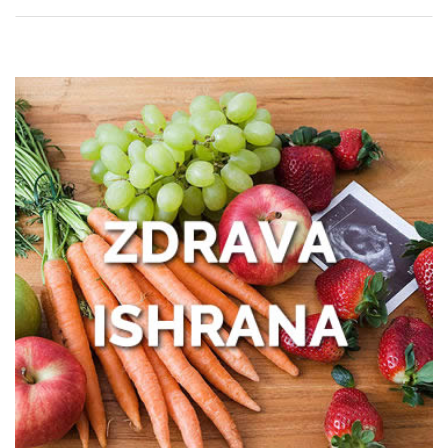
Nadutost, težina u stomaku i loše
varenje: kako prepoznati uzrok?
Išijas bez panike: prvi koraci ka
oporavku
Zašto žene treba da obrate pažnju na
zdravlje creva
Kako prepoznati trenutak kada vam je
potreban prečišćivač vazduha?