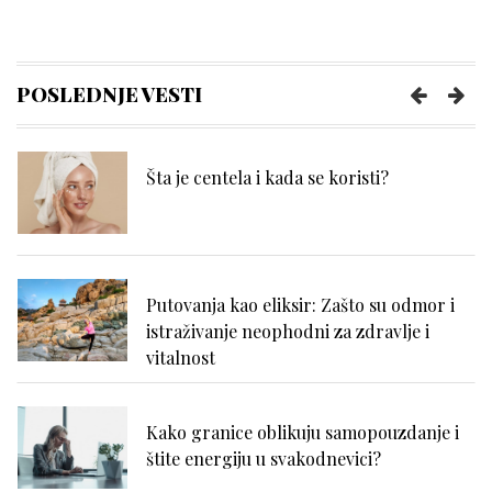
Poboljšajte funkcionisanje creva uz
nekoliko pametnih navika
POSLEDNJE VESTI
Šta je centela i kada se koristi?
Putovanja kao eliksir: Zašto su odmor i
istraživanje neophodni za zdravlje i
vitalnost
Kako granice oblikuju samopouzdanje i
štite energiju u svakodnevici?