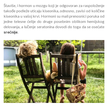
Štaviše, i hormon u mozgu koji je odgovoran za raspoloženje
takođe podleže uticaju kiseonika, odnosno, zavisi od količine
kiseonika u vašoj krvi. Hormoni su mali prenosnici poruka od
jedne telesne ćelije do druge posebnim oblikom hemijskog
delovanja, a lučenje seratonina dovodi do toga da se osećate
srećnije
.