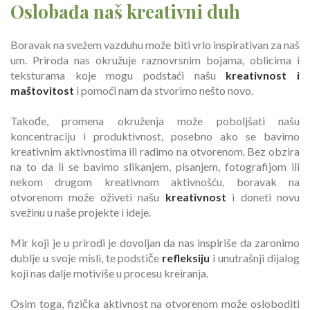
Oslobađa naš kreativni duh
Boravak na svežem vazduhu može biti vrlo inspirativan za naš
um. Priroda nas okružuje raznovrsnim bojama, oblicima i
teksturama koje mogu podstaći našu
kreativnost i
maštovitost
i pomoći nam da stvorimo nešto novo.
Takođe, promena okruženja može poboljšati našu
koncentraciju i produktivnost, posebno ako se bavimo
kreativnim aktivnostima ili radimo na otvorenom. Bez obzira
na to da li se bavimo slikanjem, pisanjem, fotografijom ili
nekom drugom kreativnom aktivnošću, boravak na
otvorenom može oživeti našu
kreativnost
i doneti novu
svežinu u naše projekte i ideje.
Mir koji je u prirodi je dovoljan da nas inspiriše da zaronimo
dublje u svoje misli, te podstiče
refleksiju
i unutrašnji dijalog
koji nas dalje motiviše u procesu kreiranja.
Osim toga, fizička aktivnost na otvorenom može osloboditi