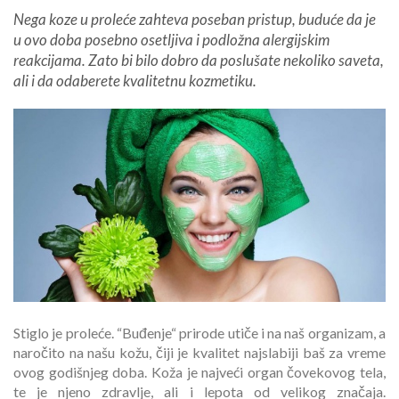
Nega koze u proleće zahteva poseban pristup, buduće da je
u ovo doba posebno osetljiva i podložna alergijskim
reakcijama. Zato bi bilo dobro da poslušate nekoliko saveta,
ali i da odaberete kvalitetnu kozmetiku.
Stiglo je proleće. “Buđenje“ prirode utiče i na naš organizam, a
naročito na našu kožu, čiji je kvalitet najslabiji baš za vreme
ovog godišnjeg doba. Koža je najveći organ čovekovog tela,
te je njeno zdravlje, ali i lepota od velikog značaja.