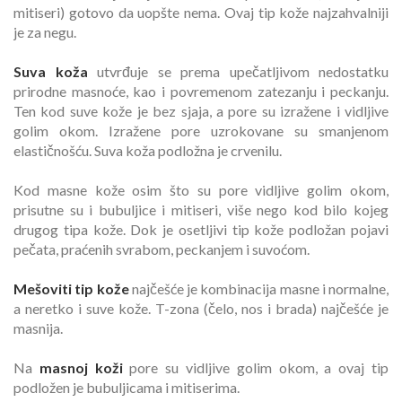
mitiseri) gotovo da uopšte nema. Ovaj tip kože najzahvalniji
je za negu.
Suva koža
utvrđuje se prema upečatljivom nedostatku
prirodne masnoće, kao i povremenom zatezanju i peckanju.
Ten kod suve kože je bez sjaja, a pore su izražene i vidljive
golim okom. Izražene pore uzrokovane su smanjenom
elastičnošću. Suva koža podložna je crvenilu.
Kod masne kože osim što su pore vidljive golim okom,
prisutne su i bubuljice i mitiseri, više nego kod bilo kojeg
drugog tipa kože. Dok je osetljivi tip kože podložan pojavi
pečata, praćenih svrabom, peckanjem i suvoćom.
Mešoviti tip kože
najčešće je kombinacija masne i normalne,
a neretko i suve kože. T-zona (čelo, nos i brada) najčešće je
masnija.
Na
masnoj koži
pore su vidljive golim okom, a ovaj tip
podložen je bubuljicama i mitiserima.