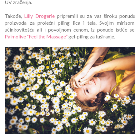
UV zračenja.
Takođe,
Lilly Drogerie
pripremili su za vas široku ponudu
proizvoda za prolećni piling lica i tela. Svojim mirisom,
učinkovitošću ali i povoljnom cenom, iz ponude ističe se,
Palmolive “Feel the Massage”
gel-piling za tuširanje.