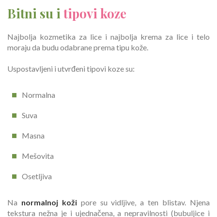
Bitni su i
tipovi koze
Najbolja kozmetika za lice i najbolja krema za lice i telo
moraju da budu odabrane prema tipu kože.
Uspostavljeni i utvrđeni tipovi koze su:
Normalna
Suva
Masna
Mešovita
Osetljiva
Na
normalnoj koži
pore su vidljive, a ten blistav. Njena
tekstura nežna je i ujednačena, a nepravilnosti (bubuljice i