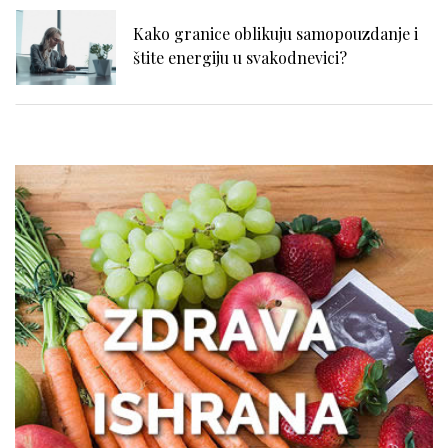
Kako granice oblikuju samopouzdanje i
štite energiju u svakodnevici?
Nadutost, težina u stomaku i loše
varenje: kako prepoznati uzrok?
Išijas bez panike: prvi koraci ka
oporavku
Zašto žene treba da obrate pažnju na
zdravlje creva