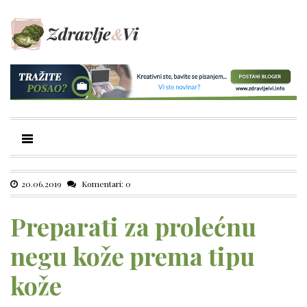
20.06.2019
Komentari: 0
Preparati za prolećnu
negu kože prema tipu
kože