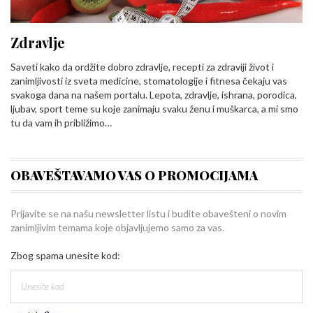
Zdravlje
Saveti kako da ordžite dobro zdravlje, recepti za zdraviji život i
zanimljivosti iz sveta medicine, stomatologije i fitnesa čekaju vas
svakoga dana na našem portalu. Lepota, zdravlje, ishrana, porodica,
ljubav, sport teme su koje zanimaju svaku ženu i muškarca, a mi smo
tu da vam ih približimo…
OBAVEŠTAVAMO VAS O PROMOCIJAMA
Prijavite se na našu newsletter listu i budite obavešteni o novim
zanimljivim temama koje objavljujemo samo za vas.
Zbog spama unesite kod: