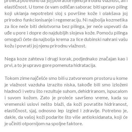
proleća potrebno da joj povratite njenu prirodnu vlažnost, ali i
elastičnost. U tome će vam odličan saborac biti upravo piling
koji uklanja nepotrebni sloj s površine kože i olakšava joj
prirodno funkcionisanje i regeneraciju. Ni najbolja kozmetika
za lice neće biti delotvorna bez pilinga, jer neće uspevati da
uđe u pore i dopre do najdubljih slojeva kože. Pomoću pilinga
omogući ćete da najbolja krema za lice dubinski nahrani vašu
kožu i povrati joj njenu prirodnu vlažnost.
Nega koze zahteva i drugi korak, podjednako značajan kao i
prvi, a to je upravo gore pomenuta hidratacija.
Tokom zime najčešće smo bili u zatvorenom prostoru u kome
je vlažnost vazduha izrazito niska, takođe bili smo izloženi
hladnoći i vetru što rezultuje suhom, dehidriranom, ispucalom
i suvom kožom. Zato je proleće savršeno vreme, kada su
vremenski uslovi nešto blaži, da koži povratite hidriranost,
elastičnost, sjaj, odnosno lep izgled i zdravlje. Potrebno je,
dakle, da vašoj koži podarite što više antioksidanata, koji će
je učiniti otpornijom na spoljne faktore.