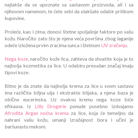
najlakše da se upoznate sa sastavom proizvoda, ali i sa
njihovom namenom, te ćete sebi da olakšate odabir prilikom
kupovine.
Proleće, kao i zima, donosi štetne spoljašnje faktore po vašu
kožu. Naročito zato što je njena veća površina zbog laganije
odeće izložena prvim zracima sunca i štetnom
UV zračenju
.
Nega koze
, naročito kože lica, zahteva da shvatite koja je to
najbolja kozmetika za lice. U odabiru presudan značaj imaju
tipovi koze.
Bitno je da znate da najbolja krema za lice u svom sastavu
ima različita biljna ulja i ekstrakte biljaka, a njena baza je
obično eucerinska. Uz ovakvu kremu nega koze biće
efikasna. Iz
Lilly Drogerie
ponude posebno izdvajamo
Afrodita Argan noćna krema
za lice, koja će temeljno da
nahrani vašu kožu, umanji izražajnost bora i učini je
baršunasto mekom.