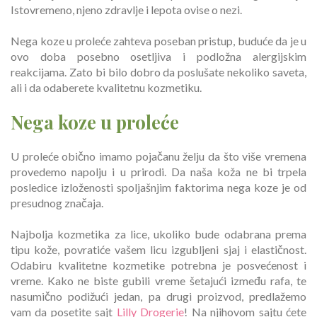
Istovremeno, njeno zdravlje i lepota ovise o nezi.
Nega koze u proleće zahteva poseban pristup, buduće da je u
ovo doba posebno osetljiva i podložna alergijskim
reakcijama. Zato bi bilo dobro da poslušate nekoliko saveta,
ali i da odaberete kvalitetnu kozmetiku.
Nega koze u proleće
U proleće obično imamo pojačanu želju da što više vremena
provedemo napolju i u prirodi. Da naša koža ne bi trpela
posledice izloženosti spoljašnjim faktorima nega koze je od
presudnog značaja.
Najbolja kozmetika za lice, ukoliko bude odabrana prema
tipu kože, povratiće vašem licu izgubljeni sjaj i elastičnost.
Odabiru kvalitetne kozmetike potrebna je posvećenost i
vreme. Kako ne biste gubili vreme šetajući između rafa, te
nasumično podižući jedan, pa drugi proizvod, predlažemo
vam da posetite sajt
Lilly Drogerie
! Na njihovom sajtu ćete