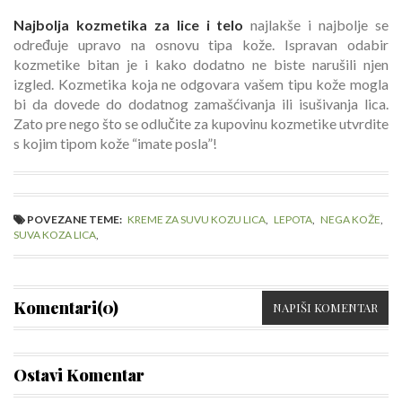
Najbolja kozmetika za lice i telo
najlakše i najbolje se
određuje upravo na osnovu tipa kože. Ispravan odabir
kozmetike bitan je i kako dodatno ne biste narušili njen
izgled. Kozmetika koja ne odgovara vašem tipu kože mogla
bi da dovede do dodatnog zamašćivanja ili isušivanja lica.
Zato pre nego što se odlučite za kupovinu kozmetike utvrdite
s kojim tipom kože “imate posla”!
POVEZANE TEME:
KREME ZA SUVU KOZU LICA
,
LEPOTA
,
NEGA KOŽE
,
SUVA KOZA LICA
,
Komentari(0)
NAPIŠI KOMENTAR
Ostavi Komentar