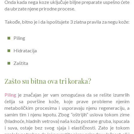
Onda kada nega koze uključuje biljne preparate uspešno ćete
da ubrzate njene prirodne procese.
Takođe, bitno je i da ispoštujete 3 zlatna pravila za negu kože:
Piling
Hidratacija
Zaštita
Zašto su bitna ova tri koraka?
Piling
je značajan jer vam omogućava da se rešite izumrlih
ćelija sa površine kože, koje prave probleme njenim
metaboličkim procesima i usporavaju njenu regeneraciju, a
samim tim i njenu lepotu. Zbog “oštrijih“ uslova tokom zime
(hladnoće, hladnih vetrova) naša koža postane gruba, ispucala
i suva, ostaje bez svog sjaja i elastičnosti. Zato je tokom