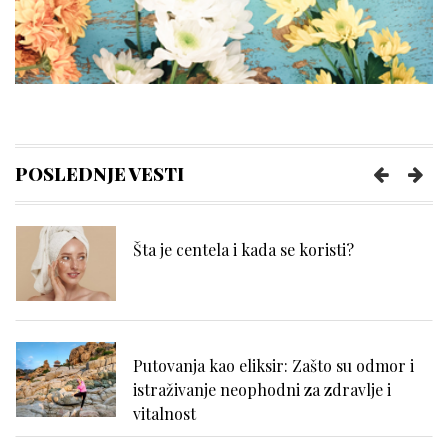
Kako prepoznati trenutak kada vam je
potreban prečišćivač vazduha?
Poboljšajte funkcionisanje creva uz
nekoliko pametnih navika
POSLEDNJE VESTI
Šta je centela i kada se koristi?
Putovanja kao eliksir: Zašto su odmor i
istraživanje neophodni za zdravlje i
vitalnost