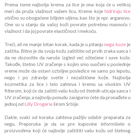
Prema tome najbolja krema za lice je ona koja će u velikoj
meri da pruža vlažnost vašem licu. Kreme koje
hidriraju lice
obično su obogaćene biljnim uljima, kao što je npr. arganovo.
One su u stanju da vašoj koži povrate potrebnu masnoću i
vlažnost i da joj povrate elastičnost i mekoću.
Treći, ali ne manje bitan korak, kada je u pitanju
nega koze
je
zaštita. Bitno je da svoju kožu zaštitite od prvih zraka sunca i
da ne dozvolite da naruše izgled već oštećene i suve kože.
Takođe, štetno UV zračenje s kojim smo suočeni u poslednje
vreme može da ostavi ozbiljne posledice ne samo po lepotu,
nego i po zdravlje svetle i nezaštićene kože. Najbolja
kozmetika za lice i telo zahteva i kremu sa visokim UV
filterom, koji će da zaštiti vašu kožu od štetnih uticaja sunca i
UV zračenja, a najbolju ponudu zasigurno ćete da pronađete u
jednoj od
Lilly Drogerie
širom Srbije.
Dakle, svaki od koraka zahteva pažljiv odabir preparata za
negu. Preporuka je da se pre kupovine informišete o
proizvodima koji će najbolje zaštititi vašu kožu od štetnog