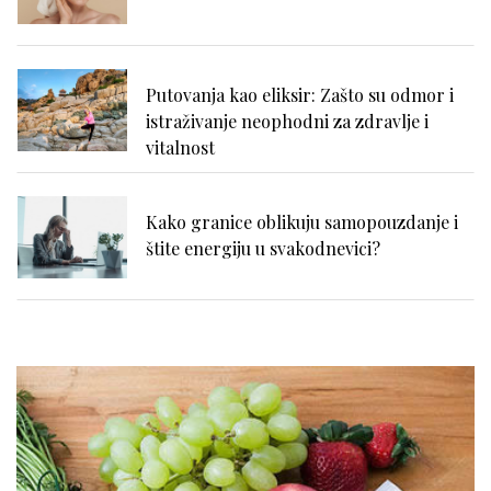
Putovanja kao eliksir: Zašto su odmor i
istraživanje neophodni za zdravlje i
vitalnost
Kako granice oblikuju samopouzdanje i
štite energiju u svakodnevici?
Nadutost, težina u stomaku i loše
varenje: kako prepoznati uzrok?
Išijas bez panike: prvi koraci ka