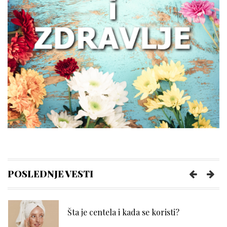
Zašto žene treba da obrate pažnju na
zdravlje creva
Kako prepoznati trenutak kada vam je
potreban prečišćivač vazduha?
Poboljšajte funkcionisanje creva uz
nekoliko pametnih navika
POSLEDNJE VESTI
Šta je centela i kada se koristi?