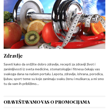
Zdravlje
Saveti kako da ordžite dobro zdravlje, recepti za zdraviji život i
zanimljivosti iz sveta medicine, stomatologije i fitnesa čekaju vas
svakoga dana na našem portalu. Lepota, zdravlje, ishrana, porodica,
ljubav, sport teme su koje zanimaju svaku ženu i muškarca, a mi smo
tu da vam ih približimo…
OBAVEŠTAVAMO VAS O PROMOCIJAMA