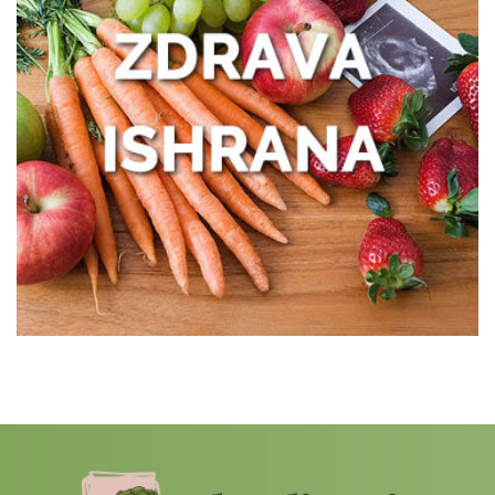
oporavku
Zašto žene treba da obrate pažnju na
zdravlje creva
Kako prepoznati trenutak kada vam je
potreban prečišćivač vazduha?
Poboljšajte funkcionisanje creva uz
nekoliko pametnih navika