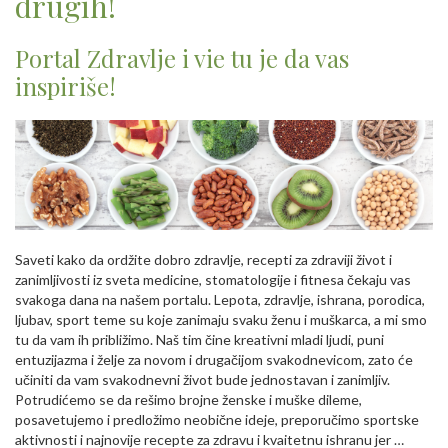
drugih!
Portal Zdravlje i vie tu je da vas
inspiriše!
Saveti kako da ordžite dobro zdravlje, recepti za zdraviji život i
zanimljivosti iz sveta medicine, stomatologije i fitnesa čekaju vas
svakoga dana na našem portalu. Lepota, zdravlje, ishrana, porodica,
ljubav, sport teme su koje zanimaju svaku ženu i muškarca, a mi smo
tu da vam ih približimo. Naš tim čine kreativni mladi ljudi, puni
entuzijazma i želje za novom i drugačijom svakodnevicom, zato će
učiniti da vam svakodnevni život bude jednostavan i zanimljiv.
Potrudićemo se da rešimo brojne ženske i muške dileme,
posavetujemo i predložimo neobične ideje, preporučimo sportske
aktivnosti i najnovije recepte za zdravu i kvaitetnu ishranu jer …