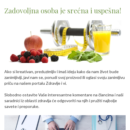
Zadovoljna osoba je srećna i uspešna!
Ako si kreativan, preduzimljiv i imaš ideju kako da nam život bude
zanimljiviji, javi nam se, ponudi svoj proizvod ili oglasi svoju zanimljivu
priču na našem portalu Zdravlje i vi.
Slobodno ostavite Vaše interesantne komentare na člancima i naši
saradnici iz oblasti zdravlja će odgovoriti na njih i pružiti najbolje
savete i preporuke.